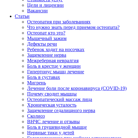
Цели и лицензии
Вакансии
Статьи
Остеопатия при заболеваниях
Что нужно знать перед приемом остеопата?
Остеопат кто это?
Мышечный зажим
Дефекты речи
Ребенок ходит на носочках
Защемление нерва
Межреберная невралгия
Боль в крестце у женщин
Гипертонус мышц лечение
Боль в суставах
Мигрень
Лечение боли после коронавируса (COVID-19)
Почему сводит мышцы
Остеопатический массаж лица
Хроническая усталость
Защемление седалищного нерва
Сколиоз
ВНЧС лечение и отзывы
Боль в грушевидной мышце
Нервные тики у детей