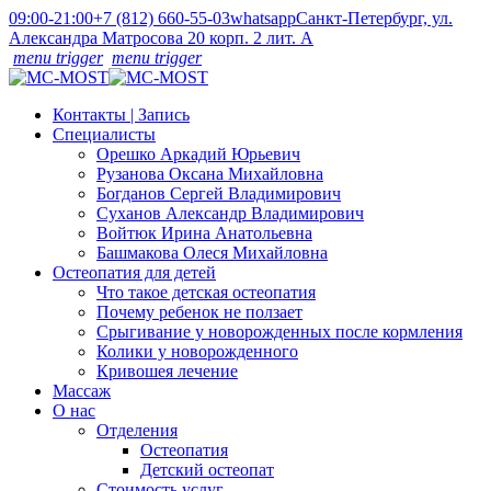
09:00-21:00
+7 (812) 660-55-03
whatsapp
Санкт-Петербург, ул.
Александра Матросова 20 корп. 2 лит. А
menu trigger
menu trigger
Контакты | Запись
Специалисты
Орешко Аркадий Юрьевич
Рузанова Оксана Михайловна
Богданов Сергей Владимирович
Суханов Александр Владимирович
Войтюк Ирина Анатольевна
Башмакова Олеся Михайловна
Остеопатия для детей
Что такое детская остеопатия
Почему ребенок не ползает
Срыгивание у новорожденных после кормления
Колики у новорожденного
Кривошея лечение
Массаж
О нас
Отделения
Остеопатия
Детский остеопат
Стоимость услуг