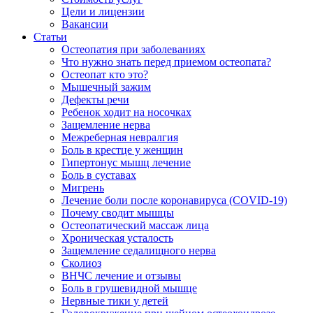
Цели и лицензии
Вакансии
Статьи
Остеопатия при заболеваниях
Что нужно знать перед приемом остеопата?
Остеопат кто это?
Мышечный зажим
Дефекты речи
Ребенок ходит на носочках
Защемление нерва
Межреберная невралгия
Боль в крестце у женщин
Гипертонус мышц лечение
Боль в суставах
Мигрень
Лечение боли после коронавируса (COVID-19)
Почему сводит мышцы
Остеопатический массаж лица
Хроническая усталость
Защемление седалищного нерва
Сколиоз
ВНЧС лечение и отзывы
Боль в грушевидной мышце
Нервные тики у детей