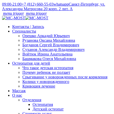
09:00-21:00
+7 (812) 660-55-03
whatsapp
Санкт-Петербург, ул.
Александра Матросова 20 корп. 2 лит. А
menu trigger
menu trigger
Контакты | Запись
Специалисты
Орешко Аркадий Юрьевич
Рузанова Оксана Михайловна
Богданов Сергей Владимирович
Суханов Александр Владимирович
Войтюк Ирина Анатольевна
Башмакова Олеся Михайловна
Остеопатия для детей
Что такое детская остеопатия
Почему ребенок не ползает
Срыгивание у новорожденных после кормления
Колики у новорожденного
Кривошея лечение
Массаж
О нас
Отделения
Остеопатия
Детский остеопат
Стоимость услуг