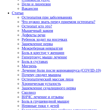
Цели и лицензии
Вакансии
Статьи
Остеопатия при заболеваниях
Что нужно знать перед приемом остеопата?
Остеопат кто это?
Мышечный зажим
Дефекты речи
Ребенок ходит на носочках
Защемление нерва
Межреберная невралгия
Боль в крестце у женщин
Гипертонус мышц лечение
Боль в суставах
Мигрень
Лечение боли после коронавируса (COVID-19)
Почему сводит мышцы
Остеопатический массаж лица
Хроническая усталость
Защемление седалищного нерва
Сколиоз
ВНЧС лечение и отзывы
Боль в грушевидной мышце
Нервные тики у детей