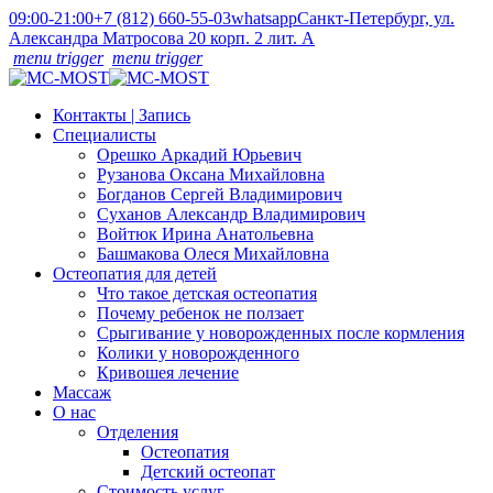
09:00-21:00
+7 (812) 660-55-03
whatsapp
Санкт-Петербург, ул.
Александра Матросова 20 корп. 2 лит. А
menu trigger
menu trigger
Контакты | Запись
Специалисты
Орешко Аркадий Юрьевич
Рузанова Оксана Михайловна
Богданов Сергей Владимирович
Суханов Александр Владимирович
Войтюк Ирина Анатольевна
Башмакова Олеся Михайловна
Остеопатия для детей
Что такое детская остеопатия
Почему ребенок не ползает
Срыгивание у новорожденных после кормления
Колики у новорожденного
Кривошея лечение
Массаж
О нас
Отделения
Остеопатия
Детский остеопат
Стоимость услуг