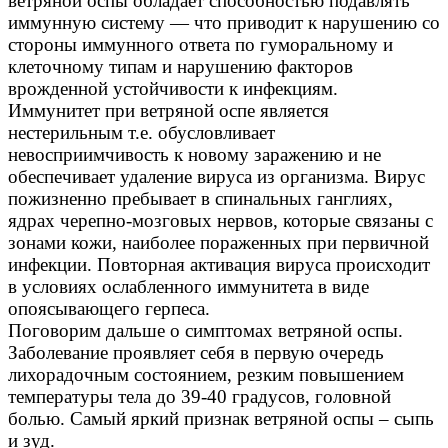
ветряной оспы обладает способностью подавлять
иммунную систему — что приводит к нарушению со
стороны иммунного ответа по гуморальному и
клеточному типам и нарушению факторов
врожденной устойчивости к инфекциям.
Иммунитет при ветряной оспе является
нестерильным т.е. обусловливает
невосприимчивость к новому заражению и не
обеспечивает удаление вируса из организма. Вирус
пожизненно пребывает в спинальных ганглиях,
ядрах черепно-мозговых нервов, которые связаны с
зонами кожи, наиболее пораженных при первичной
инфекции. Повторная активация вируса происходит
в условиях ослабленного иммунитета в виде
опоясывающего герпеса.
Поговорим дальше о симптомах ветряной оспы.
Заболевание проявляет себя в первую очередь
лихорадочным состоянием, резким повышением
температуры тела до 39-40 градусов, головной
болью. Самый яркий признак ветряной оспы – сыпь
и зуд.