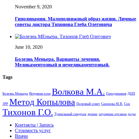
November 9, 2020
Гиподинамия. Малоподвижный образ жизни. Личные
советы доктора Тихонова Глеба Олеговича
June 10, 2020
Болезнь Меньера. Варианты лечения.
Медикаментозный и немедикаментозный.
Tags
Волкова М.А.
Болезнь Меньера
Ветряная оспа
Гиподинамия
ДЦП
Метод Копылова
ЗРР
Полезный совет
Сазонова М.В.
Сон
Тихонов Г.О.
Туннельный синдром
зрение
опущение органов
роды
Контакты | Запись
Стоимость услуг
Врачи