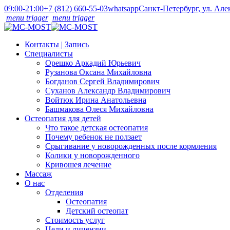
09:00-21:00
+7 (812) 660-55-03
whatsapp
Санкт-Петербург, ул. Але
menu trigger
menu trigger
Контакты | Запись
Специалисты
Орешко Аркадий Юрьевич
Рузанова Оксана Михайловна
Богданов Сергей Владимирович
Суханов Александр Владимирович
Войтюк Ирина Анатольевна
Башмакова Олеся Михайловна
Остеопатия для детей
Что такое детская остеопатия
Почему ребенок не ползает
Срыгивание у новорожденных после кормления
Колики у новорожденного
Кривошея лечение
Массаж
О нас
Отделения
Остеопатия
Детский остеопат
Стоимость услуг
Цели и лицензии