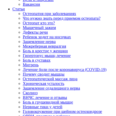
Вакансии
Статьи
Остеопатия при заболеваниях
Что нужно знать перед приемом остеопата?
Остеопат кто это?
Мышечный зажим
Дефекты речи
Ребенок ходит на носочках
Защемление нерва
Межреберная невралгия
Боль в крестце у женщин
Гипертонус мышц лечение
Боль в суставах
Мигрень
Лечение боли после коронавируса (COVID-19)
Почему сводит мышцы
Остеопатический массаж лица
Хроническая усталость
Защемление седалищного нерва
Сколиоз
ВНЧС лечение и отзывы
Боль в грушевидной мышце
Нервные тики у детей
Головокружение при шейном остеохондрозе