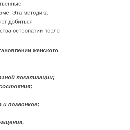
ственные
зме. Эта методика
яет добиться
ства остеопатии после
тановлении женского
зной локализации;
состояния;
 и позвонков;
ращения.