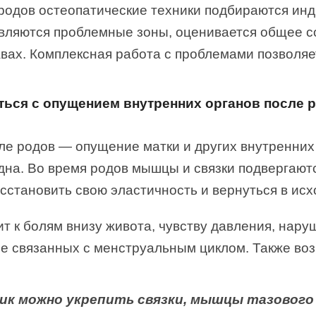
родов остеопатические техники подбираются ин
вляются проблемные зоны, оценивается общее с
авах. Комплексная работа с проблемами позволя
иться с опущением внутренних органов после 
ле родов — опущение матки и других внутренних 
дна. Во время родов мышцы и связки подвергают
осстановить свою эластичность и вернуться в ис
т к болям внизу живота, чувству давления, нар
е связанных с менструальным циклом. Также во
к можно укрепить связки, мышцы тазового