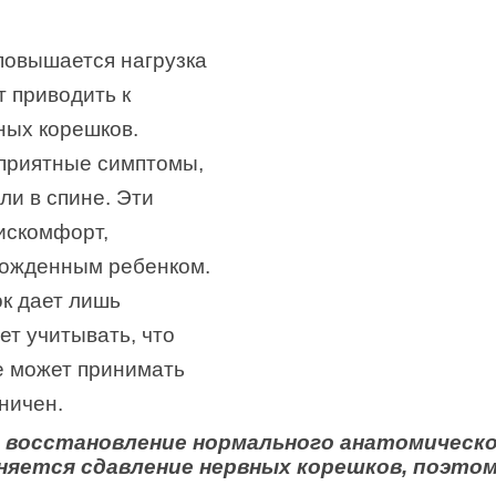
повышается нагрузка
т приводить к
ных корешков.
еприятные симптомы,
ли в спине. Эти
искомфорт,
рожденным ребенком.
к дает лишь
т учитывать, что
е может принимать
ничен.
 восстановление нормального анатомическо
няется сдавление нервных корешков, поэто