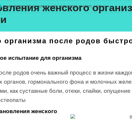
овления женского организ
САНКТ-ПЕТЕРБУРГ, УЛ. АЛЕКСАНДРА МАТРОСОВА 20 КОРП. 2 ЛИТ. А
ии
 организма после родов быстро
ое испытание для организма
осле родов очень важный процесс в жизни кажд
х органов, гормонального фона и молочных желе
ми, как суставные боли, отеки, спайки, опущение
остеопаты
ановления женского