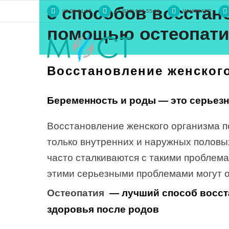
8 способов восстан
09:00-21:00
+7 (812) 660-55-03
WHATSAPP
помощью остеопат
Восстановление женского
Беременность и роды — это серьезн
Восстановление женского организма п
только внутренних и наружных половы
часто сталкиваются с такими проблема
этими серьезными проблемами могут 
Остеопатия
— лучший способ восст
здоровья после родов