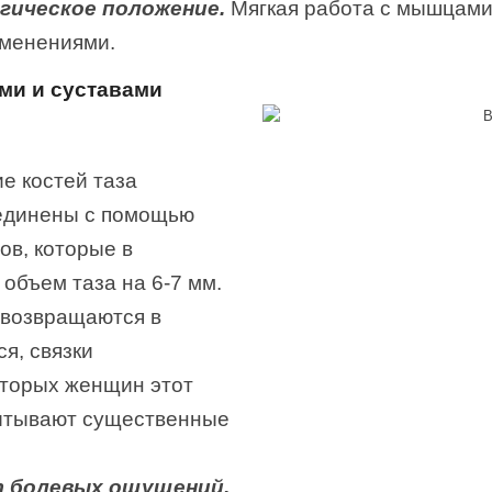
гическое положение.
Мягкая работа с мышцами
зменениями.
ями и суставами
е костей таза
оединены с помощью
в, которые в
объем таза на 6-7 мм.
 возвращаются в
я, связки
оторых женщин этот
пытывают существенные
 болевых ощущений,