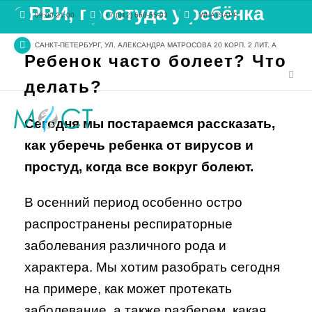
ОРВИ, простуда у ребёнка
09:00-21:00
+7 (812) 660-55-03
WHATSAPP
САНКТ-ПЕТЕРБУРГ, УЛ. АЛЕКСАНДРА МАТРОСОВА 20 КОРП. 2 ЛИТ. А
Ребенок часто болеет? Что
делать?
Сегодня мы постараемся рассказать,
как уберечь ребенка от вирусов и
простуд, когда все вокруг болеют.
В осенний период особенно остро
распространены респираторные
заболевания различного рода и
характера. Мы хотим разобрать сегодня
на примере, как может протекать
заболевание, а также разберем, какая