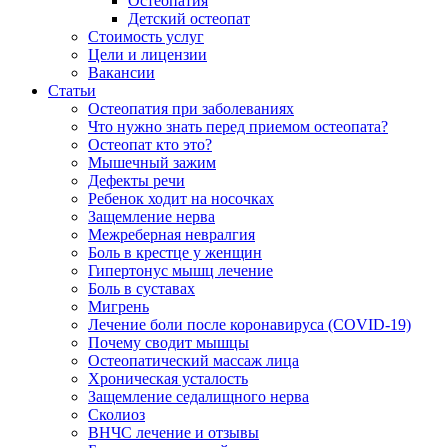
Остеопатия
Детский остеопат
Стоимость услуг
Цели и лицензии
Вакансии
Статьи
Остеопатия при заболеваниях
Что нужно знать перед приемом остеопата?
Остеопат кто это?
Мышечный зажим
Дефекты речи
Ребенок ходит на носочках
Защемление нерва
Межреберная невралгия
Боль в крестце у женщин
Гипертонус мышц лечение
Боль в суставах
Мигрень
Лечение боли после коронавируса (COVID-19)
Почему сводит мышцы
Остеопатический массаж лица
Хроническая усталость
Защемление седалищного нерва
Сколиоз
ВНЧС лечение и отзывы